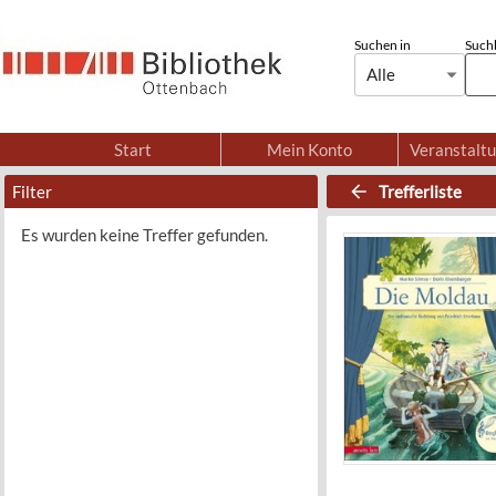
Suchen in
Suchb
Alle
Start
Mein Konto
Veranstalt
Filter
Trefferliste
Es wurden keine Treffer gefunden.