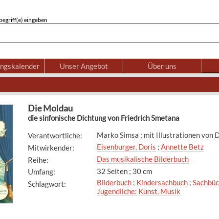
egriff(e) eingeben
ungskalender
Unser Angebot
Über uns
Die Moldau
die sinfonische Dichtung von Friedrich Smetana
Marko Simsa ; mit Illustrationen von 
Verantwortliche
:
Eisenburger, Doris
;
Annette Betz
Mitwirkender
:
Das musikalische Bilderbuch
Reihe
:
32 Seiten ; 30 cm
Umfang
:
Bilderbuch
;
Kindersachbuch
;
Sachbüc
Schlagwort
:
Jugendliche: Kunst, Musik