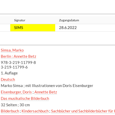
Signatur
Zugangsdatum
SIMS
28.6.2022
Simsa, Marko
Berlin : Annette Betz
978-3-219-11799-8
3-219-11799-6
1. Auflage
Deutsch
Marko Simsa ; mit Illustrationen von Doris Eisenburger
Eisenburger, Doris
;
Annette Betz
Das musikalische Bilderbuch
32 Seiten ; 30 cm
Bilderbuch
;
Kindersachbuch
;
Sachbücher und Sachbilderbücher für 