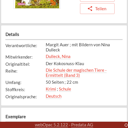
Teilen
Details
Margit Auer ; mit Bildern von Nina
Verantwortliche
:
Dulleck
Dulleck, Nina
Mitwirkender
:
Der Kokosnuss-Klau
Originaltitel
:
Die Schule der magischen Tiere -
Reihe
:
Ermittelt (Band 3)
50 Seiten ; 22 cm
Umfang
:
Krimi
;
Schule
Stoffkreis
:
Deutsch
Originalsprache
:
Exemplare
webOpac 5.2.122
Predata AG
-