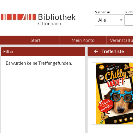
Suchen in
Suchb
Alle
Start
Mein Konto
Veranstalt
Filter
Trefferliste
Es wurden keine Treffer gefunden.