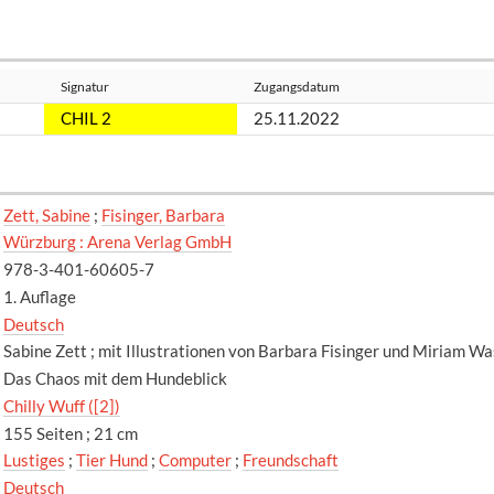
Signatur
Zugangsdatum
CHIL 2
25.11.2022
Zett, Sabine
;
Fisinger, Barbara
Würzburg : Arena Verlag GmbH
978-3-401-60605-7
1. Auflage
Deutsch
Sabine Zett ; mit Illustrationen von Barbara Fisinger und Miriam W
Das Chaos mit dem Hundeblick
Chilly Wuff ([2])
155 Seiten ; 21 cm
Lustiges
;
Tier Hund
;
Computer
;
Freundschaft
Deutsch