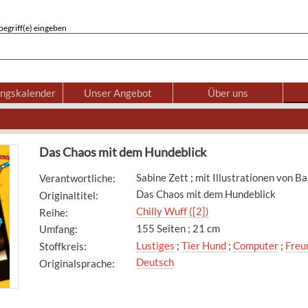
egriff(e) eingeben
ungskalender
Unser Angebot
Über uns
Das Chaos mit dem Hundeblick
Sabine Zett ; mit Illustrationen von 
Verantwortliche
:
Das Chaos mit dem Hundeblick
Originaltitel
:
Chilly Wuff ([2])
Reihe
:
155 Seiten ; 21 cm
Umfang
:
Lustiges
;
Tier Hund
;
Computer
;
Freu
Stoffkreis
:
Deutsch
Originalsprache
: