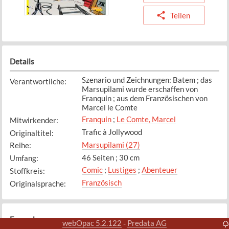
Teilen
Details
Szenario und Zeichnungen: Batem ; das
Verantwortliche
:
Marsupilami wurde erschaffen von
Franquin ; aus dem Französischen von
Marcel le Comte
Franquin
;
Le Comte, Marcel
Mitwirkender
:
Trafic à Jollywood
Originaltitel
:
Marsupilami (27)
Reihe
:
46 Seiten ; 30 cm
Umfang
:
Comic
;
Lustiges
;
Abenteuer
Stoffkreis
:
Französisch
Originalsprache
:
Exemplare
webOpac 5.2.122
Predata AG
-