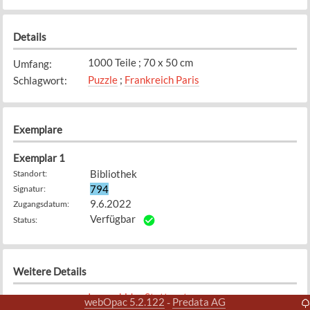
Details
1000 Teile ; 70 x 50 cm
Umfang
:
Puzzle
;
Frankreich Paris
Schlagwort
:
Exemplare
Exemplar
1
Bibliothek
Standort
:
794
Signatur
:
9.6.2022
Zugangsdatum
:
Verfügbar
Status
:
Weitere Details
Innovakids : Stuttgart
Verlag
:
webOpac 5.2.122
Predata AG
-