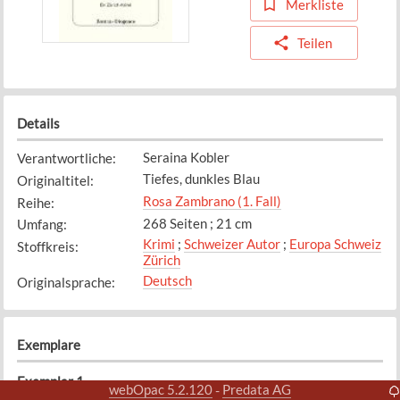
Merkliste
Teilen
Details
Seraina Kobler
Verantwortliche
:
Tiefes, dunkles Blau
Originaltitel
:
Rosa Zambrano (1. Fall)
Reihe
:
268 Seiten ; 21 cm
Umfang
:
Krimi
;
Schweizer Autor
;
Europa Schweiz
Stoffkreis
:
Zürich
Deutsch
Originalsprache
:
Exemplare
Exemplar
1
webOpac 5.2.120
Predata AG
-