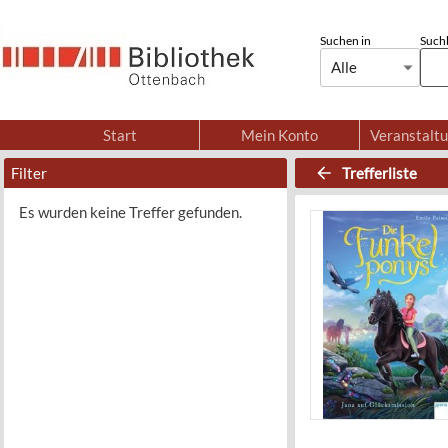
Suchen in
Suchb
Alle
Start
Mein Konto
Veranstalt
Filter
Trefferliste
Es wurden keine Treffer gefunden.