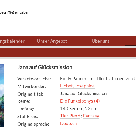
egriff(e) eingeben
ungskalender
Unser Angebot
Über uns
Jana auf Glücksmission
Emily Palmer ; mit Illustrationen von 
Verantwortliche
:
Llobet, Josephine
Mitwirkender
:
Jana auf Glücksmission
Originaltitel
:
Die Funkelponys (4)
Reihe
:
140 Seiten ; 22 cm
Umfang
:
Tier Pferd
;
Fantasy
Stoffkreis
:
Deutsch
Originalsprache
: