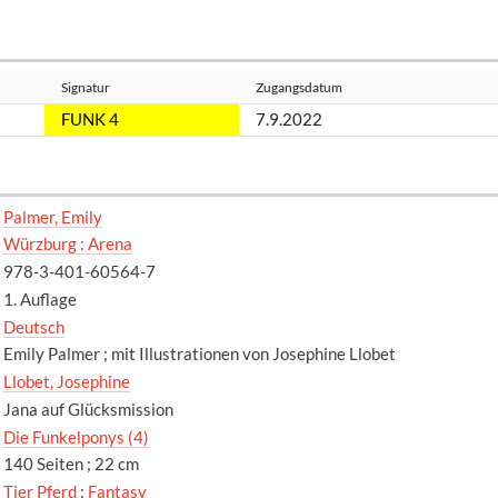
Signatur
Zugangsdatum
FUNK 4
7.9.2022
Palmer, Emily
Würzburg : Arena
978-3-401-60564-7
1. Auflage
Deutsch
Emily Palmer ; mit Illustrationen von Josephine Llobet
Llobet, Josephine
Jana auf Glücksmission
Die Funkelponys (4)
140 Seiten ; 22 cm
Tier Pferd
;
Fantasy