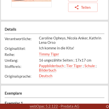
Teilen
Details
Caroline Opheys, Nicola Anker, Kathrin
Verantwortliche
:
Lena Orso
Ich komme in die Kita!
Originaltitel
:
Timmy Tiger
Reihe
:
16 ungezählte Seiten ; 17x17 cm
Umfang
:
Pappbilderbuch
;
Tier Tiger
;
Schule
;
Stoffkreis
:
Bilderbuch
Deutsch
Originalsprache
:
Exemplare
Exemplar
1
webOpac 5.2.122
Predata AG
-
Bibliothek
Standort
: