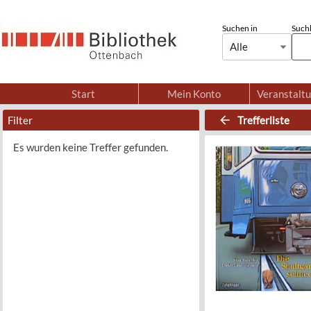
Suchen in
Suchb
Alle
Start
Mein Konto
Veranstalt
Filter
Trefferliste
Es wurden keine Treffer gefunden.