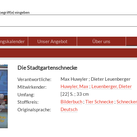
egriff(e) eingeben
ungskalender
Unser Angebot
Über uns
Die Stadtgartenschnecke
Max Huwyler ; Dieter Leuenberger
Verantwortliche
:
Huwyler, Max
;
Leuenberger, Dieter
Mitwirkender
:
[22] S. ; 33 cm
Umfang
:
Bilderbuch
;
Tier Schnecke
;
Schnecke
Stoffkreis
:
Deutsch
Originalsprache
: