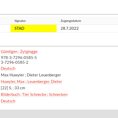
Signatur
Zugangsdatum
STAD
28.7.2022
Gümligen : Zytglogge
978-3-7296-0585-5
3-7296-0585-2
Deutsch
Max Huwyler ; Dieter Leuenberger
Huwyler, Max
;
Leuenberger, Dieter
[22] S. ; 33 cm
Bilderbuch
;
Tier Schnecke
;
Schnecken
Deutsch