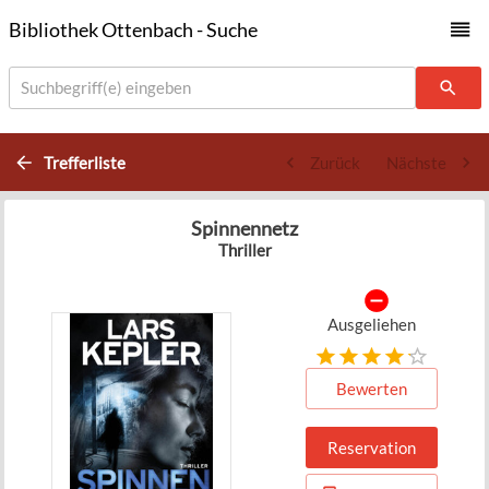
Bibliothek Ottenbach - Suche
Suchbegriff(e) eingeben
Trefferliste
Zurück
Nächste
Spinnennetz
Thriller
Ausgeliehen
Bewerten
Reservation