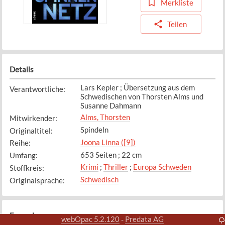
Merkliste
Teilen
Details
Lars Kepler ; Übersetzung aus dem
Verantwortliche
:
Schwedischen von Thorsten Alms und
Susanne Dahmann
Alms, Thorsten
Mitwirkender
:
Spindeln
Originaltitel
:
Joona Linna ([9])
Reihe
:
653 Seiten ; 22 cm
Umfang
:
Krimi
;
Thriller
;
Europa Schweden
Stoffkreis
:
Schwedisch
Originalsprache
:
Exemplare
webOpac 5.2.120
Predata AG
-