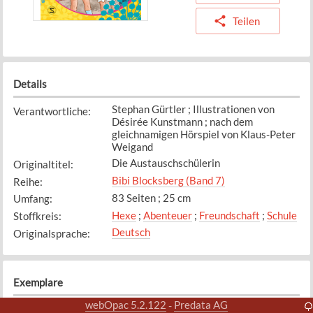
Teilen
Details
Stephan Gürtler ; Illustrationen von
Verantwortliche
:
Désirée Kunstmann ; nach dem
gleichnamigen Hörspiel von Klaus-Peter
Weigand
Die Austauschschülerin
Originaltitel
:
Bibi Blocksberg (Band 7)
Reihe
:
83 Seiten ; 25 cm
Umfang
:
Hexe
;
Abenteuer
;
Freundschaft
;
Schule
Stoffkreis
:
Deutsch
Originalsprache
:
Exemplare
webOpac 5.2.122
Predata AG
-
Exemplar
1