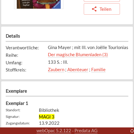
Teilen
Details
Gina Mayer ; mit Ill. von Joëlle Tourlonias
Verantwortliche
:
Der magische Blumenladen (3)
Reihe
:
133 S. : Ill.
Umfang
:
Zaubern
;
Abenteuer
;
Familie
Stoffkreis
:
Exemplare
Exemplar
1
Bibliothek
Standort
:
MAGI 3
Signatur
:
13.9.2022
Zugangsdatum
:
Verfügbar
Status
:
webOpac 5.2.122
Predata AG
-