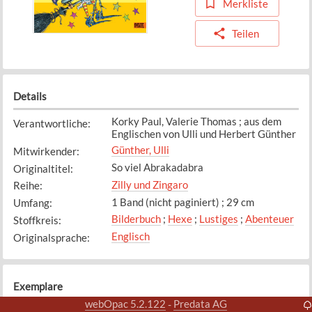
Merkliste
Teilen
Details
Korky Paul, Valerie Thomas ; aus dem
Verantwortliche
:
Englischen von Ulli und Herbert Günther
Günther, Ulli
Mitwirkender
:
So viel Abrakadabra
Originaltitel
:
Zilly und Zingaro
Reihe
:
1 Band (nicht paginiert) ; 29 cm
Umfang
:
Bilderbuch
;
Hexe
;
Lustiges
;
Abenteuer
Stoffkreis
:
Englisch
Originalsprache
:
Exemplare
webOpac 5.2.122
Predata AG
-