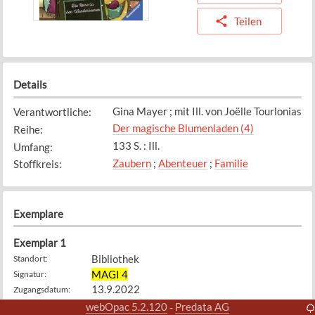
Teilen
Details
Gina Mayer ; mit Ill. von Joëlle Tourlonias
Verantwortliche
:
Der magische Blumenladen (4)
Reihe
:
133 S. : Ill.
Umfang
:
Zaubern
;
Abenteuer
;
Familie
Stoffkreis
:
Exemplare
Exemplar
1
Bibliothek
Standort
:
MAGI 4
Signatur
:
13.9.2022
Zugangsdatum
:
Verfügbar
Status
:
webOpac 5.2.120
Predata AG
-