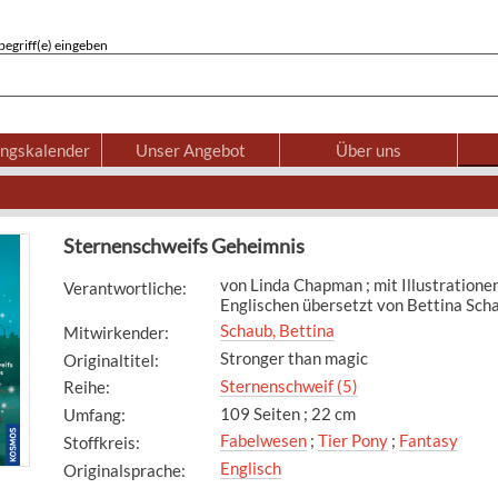
egriff(e) eingeben
ungskalender
Unser Angebot
Über uns
Sternenschweifs Geheimnis
von Linda Chapman ; mit Illustratione
Verantwortliche
:
Englischen übersetzt von Bettina Sch
Schaub, Bettina
Mitwirkender
:
Stronger than magic
Originaltitel
:
Sternenschweif (5)
Reihe
:
109 Seiten ; 22 cm
Umfang
:
Fabelwesen
;
Tier Pony
;
Fantasy
Stoffkreis
:
Englisch
Originalsprache
: