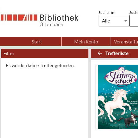
Suchen in
Suchb
Alle
Start
Mein Konto
Veranstalt
Filter
Trefferliste
Es wurden keine Treffer gefunden.