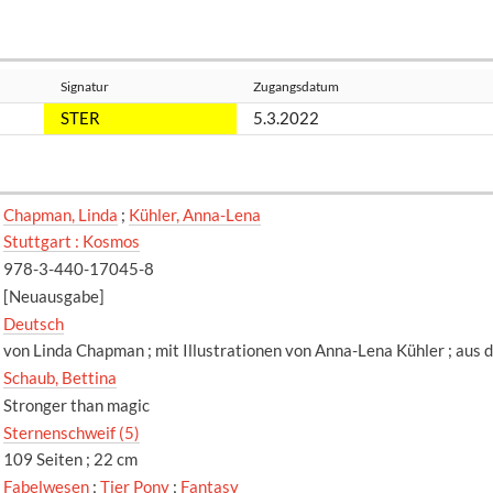
Signatur
Zugangsdatum
STER
5.3.2022
Chapman, Linda
;
Kühler, Anna-Lena
Stuttgart : Kosmos
978-3-440-17045-8
[Neuausgabe]
Deutsch
von Linda Chapman ; mit Illustrationen von Anna-Lena Kühler ; aus
Schaub, Bettina
Stronger than magic
Sternenschweif (5)
109 Seiten ; 22 cm
Fabelwesen
;
Tier Pony
;
Fantasy