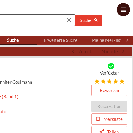
Suche
Suche
Erweiterte Suche
Meine Merkliste
Zurück
Nächste
Verfügbar
Jennifer Coulmann
Bewerten
 (Band 1)
Reservation
atur
Merkliste
Teilen