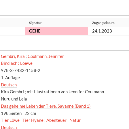
Signatur
Zugangsdatum
GEHE
24.1.2023
Gembri, Kira
;
Coulmann, Jennifer
Bindlach : Loewe
978-3-7432-1158-2
1. Auflage
Deutsch
Kira Gembri ; mit Illustrationen von Jennifer Coulmann
Nuru und Lela
Das geheime Leben der Tiere. Savanne (Band 1)
198 Seiten ; 22 cm
Tier Löwe
;
Tier Hyäne
;
Abenteuer
;
Natur
Deutsch