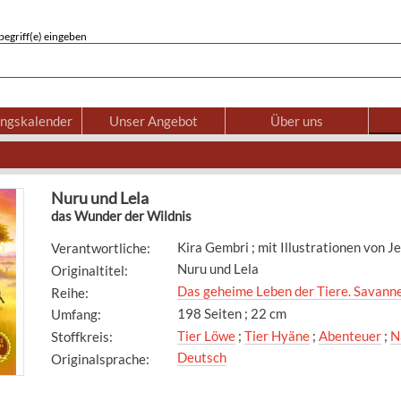
egriff(e) eingeben
ungskalender
Unser Angebot
Über uns
Nuru und Lela
das Wunder der Wildnis
Kira Gembri ; mit Illustrationen von 
Verantwortliche
:
Nuru und Lela
Originaltitel
:
Das geheime Leben der Tiere. Savanne
Reihe
:
198 Seiten ; 22 cm
Umfang
:
Tier Löwe
;
Tier Hyäne
;
Abenteuer
;
N
Stoffkreis
:
Deutsch
Originalsprache
: