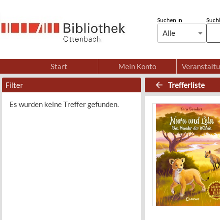
Suchen in
Suchb
Alle
Start
Mein Konto
Veranstalt
Filter
Trefferliste
Es wurden keine Treffer gefunden.