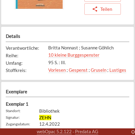
Teilen
Details
Britta Nonnast ; Susanne Göhlich
Verantwortliche
:
10 kleine Burggespenster
Reihe
:
95 S. : Ill.
Umfang
:
Vorlesen
;
Gespenst
;
Gruseln
;
Lustiges
Stoffkreis
:
Exemplare
Exemplar
1
Bibliothek
Standort
:
ZEHN
Signatur
:
12.4.2022
Zugangsdatum
:
Verfügbar
Status
:
webOpac 5.2.122
Predata AG
-