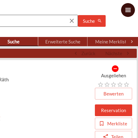
Suche
Suche
Erweiterte Suche
Meine Merkliste
Zurück
Nächste
Ausgeliehen
 Räth
Bewerten
Reservation
r
Merkliste
Teilen