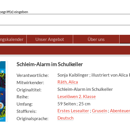
egriff(e) eingeben
ungskalender
Unser Angebot
Über uns
Schleim-Alarm im Schulkeller
Sonja Kaiblinger ; illustriert von Alica
Verantwortliche
:
Räth, Alica
Mitwirkender
:
Schleim-Alarm im Schulkeller
Originaltitel
:
Leselöwen 2. Klasse
Reihe
:
59 Seiten ; 25 cm
Umfang
:
Erstes Lesealter
;
Gruseln
;
Abenteue
Stoffkreis
:
Deutsch
Originalsprache
: