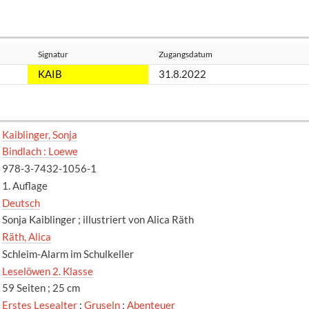
Signatur
Zugangsdatum
KAIB
31.8.2022
Kaiblinger, Sonja
Bindlach : Loewe
978-3-7432-1056-1
1. Auflage
Deutsch
Sonja Kaiblinger ; illustriert von Alica Räth
Räth, Alica
Schleim-Alarm im Schulkeller
Leselöwen 2. Klasse
59 Seiten ; 25 cm
Erstes Lesealter
;
Gruseln
;
Abenteuer