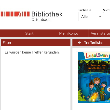
Suchen in
Suchb
Alle
Start
Mein Konto
Veranstalt
Filter
Trefferliste
Es wurden keine Treffer gefunden.