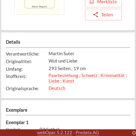
Merkliste
Teilen
Details
Martin Suter
Verantwortliche
:
Wut und Liebe
Originaltitel
:
293 Seiten ; 19 cm
Umfang
:
Paarbeziehung
;
Schweiz
;
Kriminalität
;
Stoffkreis
:
Liebe
;
Kunst
Deutsch
Originalsprache
:
Exemplare
Exemplar
1
Bibliothek
Standort
:
webOpac 5.2.122
Predata AG
-
SUTE
Signatur
: