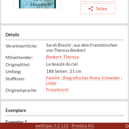
Teilen
Details
Sarah Biasini ; aus dem Französischen
Verantwortliche
:
von Theresa Benkert
Benkert, Theresa
Mitwirkender
:
La beauté du ciel
Originaltitel
:
188 Seiten ; 21 cm
Umfang
:
Familie
;
Biografisches Romy Schneider
;
Stoffkreis
:
Liebe
Französisch
Originalsprache
:
Exemplare
Exemplar
1
webOpac 5.2.122
Predata AG
-
Bibliothek
Standort
: