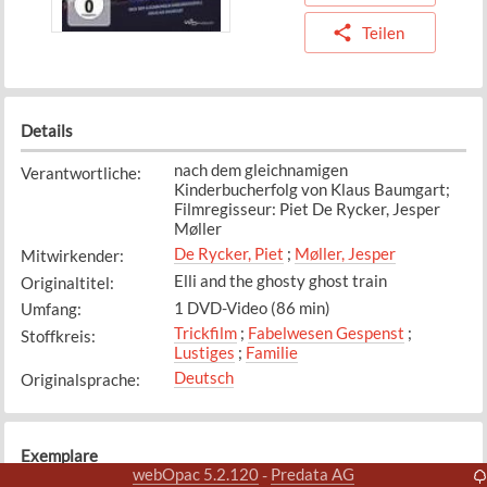
Teilen
Details
nach dem gleichnamigen
Verantwortliche
:
Kinderbucherfolg von Klaus Baumgart;
Filmregisseur: Piet De Rycker, Jesper
Møller
De Rycker, Piet
;
Møller, Jesper
Mitwirkender
:
Elli and the ghosty ghost train
Originaltitel
:
1 DVD-Video (86 min)
Umfang
:
Trickfilm
;
Fabelwesen Gespenst
;
Stoffkreis
:
Lustiges
;
Familie
Deutsch
Originalsprache
:
Exemplare
webOpac 5.2.120
Predata AG
-