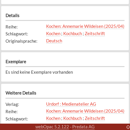
Details
Kochen: Annemarie Wildeisen (2025/04)
Reihe
:
Kochen
;
Kochbuch
;
Zeitschrift
Schlagwort
:
Deutsch
Originalsprache
:
Exemplare
Es sind keine Exemplare vorhanden
Weitere Details
Urdorf : Medienatelier AG
Verlag
:
Kochen: Annemarie Wildeisen (2025/04)
Reihe
:
Kochen
;
Kochbuch
;
Zeitschrift
Schlagwort
:
Deutsch
Originalsprache
:
webOpac 5.2.122
Predata AG
-