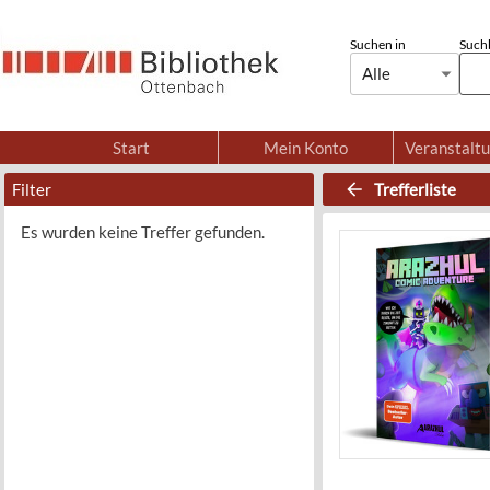
Suchen in
Suchb
Alle
Start
Mein Konto
Veranstalt
Filter
Trefferliste
Es wurden keine Treffer gefunden.