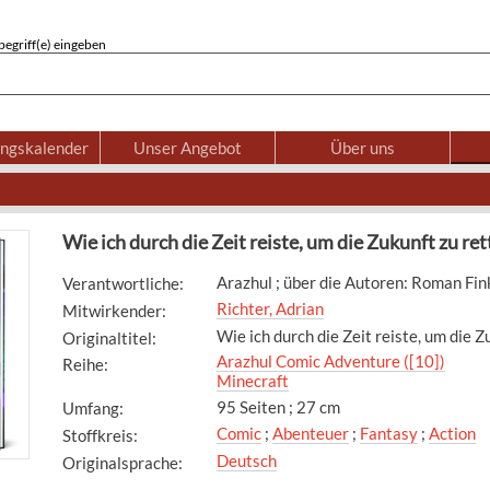
egriff(e) eingeben
ungskalender
Unser Angebot
Über uns
Wie ich durch die Zeit reiste, um die Zukunft zu re
Arazhul ; über die Autoren: Roman Fin
Verantwortliche
:
Richter, Adrian
Mitwirkender
:
Wie ich durch die Zeit reiste, um die Z
Originaltitel
:
Arazhul Comic Adventure ([10])
Reihe
:
Minecraft
95 Seiten ; 27 cm
Umfang
:
Comic
;
Abenteuer
;
Fantasy
;
Action
Stoffkreis
:
Deutsch
Originalsprache
: