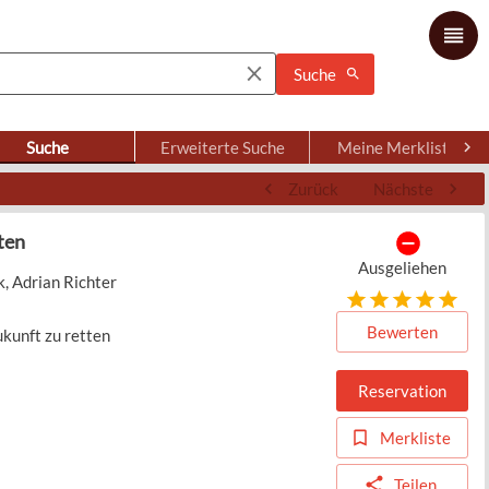
Suche
Suche
Erweiterte Suche
Meine Merkliste
Zurück
Nächste
tten
Ausgeliehen
k, Adrian Richter
Bewerten
ukunft zu retten
Reservation
Merkliste
Teilen