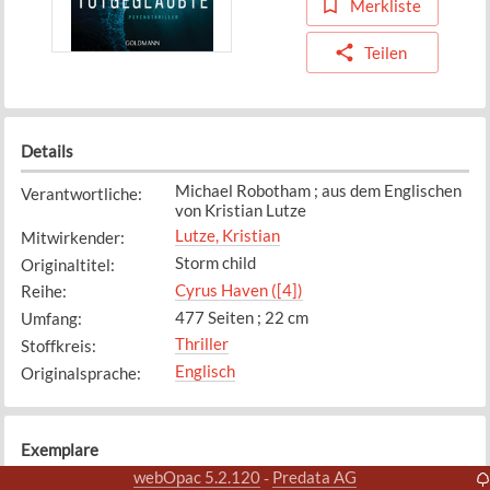
Merkliste
Teilen
Details
Michael Robotham ; aus dem Englischen
Verantwortliche
:
von Kristian Lutze
Lutze, Kristian
Mitwirkender
:
Storm child
Originaltitel
:
Cyrus Haven ([4])
Reihe
:
477 Seiten ; 22 cm
Umfang
:
Thriller
Stoffkreis
:
Englisch
Originalsprache
:
Exemplare
webOpac 5.2.120
Predata AG
-