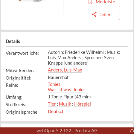
Merkliste
Teilen
Details
Autorin: Friederike Wilhelmi ; Musik:
Verantwortliche
:
Luis-Max Anders ; Sprecher: Sven
Knappe [und andere]
Anders, Luis-Max
Mitwirkender
:
Bauernhof
Originaltitel
:
Tonies
Reihe
:
Was ist was. Junior
1 Tonie-Figur (43 min)
Umfang
:
Tier
;
Musik
;
Hörspiel
Stoffkreis
:
Deutsch
Originalsprache
:
webOpac 5.2.122
Predata AG
-
Exemplare