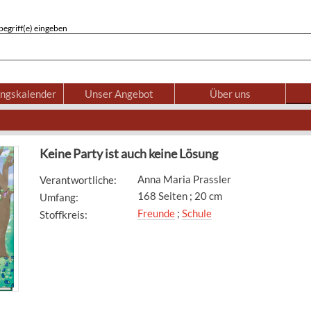
egriff(e) eingeben
ungskalender
Unser Angebot
Über uns
Keine Party ist auch keine Lösung
Anna Maria Prassler
Verantwortliche
:
168 Seiten ; 20 cm
Umfang
:
Freunde
;
Schule
Stoffkreis
: