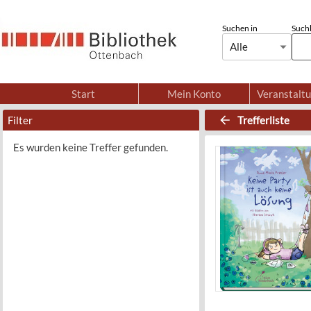
Suchen in
Suchb
Alle
Start
Mein Konto
Veranstalt
Filter
Trefferliste
Es wurden keine Treffer gefunden.