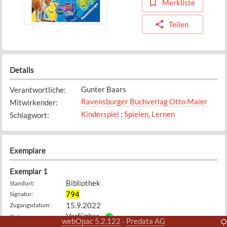
Merkliste
Teilen
Details
Gunter Baars
Verantwortliche
:
Ravensburger Buchverlag Otto Maier
Mitwirkender
:
Kinderspiel
;
Spielen, Lernen
Schlagwort
:
Exemplare
Exemplar
1
Bibliothek
Standort
:
794
Signatur
:
15.9.2022
Zugangsdatum
:
Verfügbar
Status
:
webOpac 5.2.122
Predata AG
-