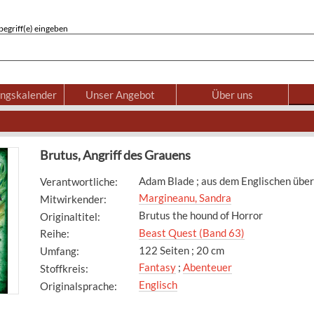
egriff(e) eingeben
ungskalender
Unser Angebot
Über uns
Brutus, Angriff des Grauens
Adam Blade ; aus dem Englischen übe
Verantwortliche
:
Margineanu, Sandra
Mitwirkender
:
Brutus the hound of Horror
Originaltitel
:
Beast Quest (Band 63)
Reihe
:
122 Seiten ; 20 cm
Umfang
:
Fantasy
;
Abenteuer
Stoffkreis
:
Englisch
Originalsprache
: