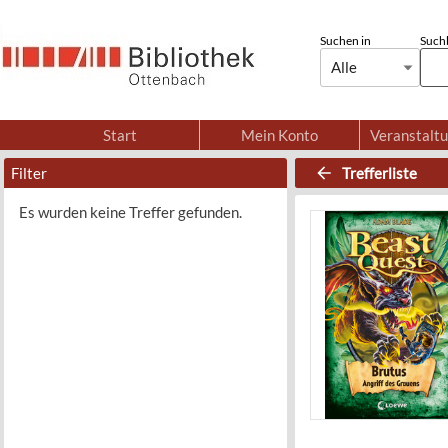
Suchen in
Suchb
Alle
Start
Mein Konto
Veranstalt
Filter
Trefferliste
Es wurden keine Treffer gefunden.