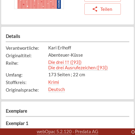
Teilen
Details
Kari Erlhoff
Verantwortliche
:
Abenteuer-Küsse
Originaltitel
:
Die drei !!! ([93])
Reihe
:
Die drei Ausrufezeichen ([93])
173 Seiten ; 22 cm
Umfang
:
Krimi
Stoffkreis
:
Deutsch
Originalsprache
:
Exemplare
Exemplar
1
Bibliothek
Standort
:
webOpac 5.2.120
Predata AG
-