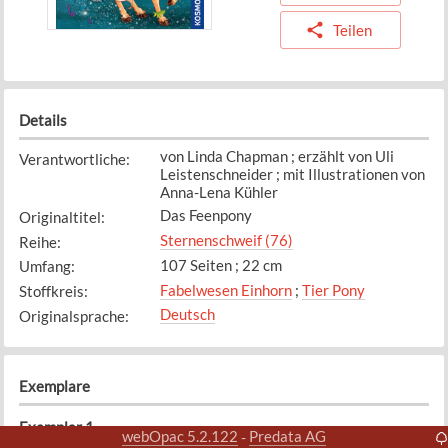
Teilen
Details
von Linda Chapman ; erzählt von Uli
Verantwortliche
:
Leistenschneider ; mit Illustrationen von
Anna-Lena Kühler
Das Feenpony
Originaltitel
:
Sternenschweif (76)
Reihe
:
107 Seiten ; 22 cm
Umfang
:
Fabelwesen Einhorn
;
Tier Pony
Stoffkreis
:
Deutsch
Originalsprache
:
Exemplare
Exemplar
1
webOpac 5.2.122
Predata AG
-