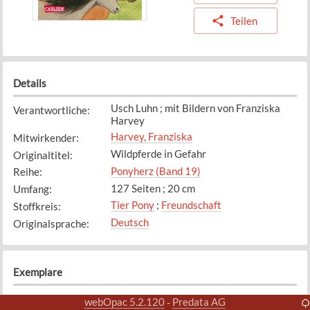
Teilen
Details
Usch Luhn ; mit Bildern von Franziska
Verantwortliche
:
Harvey
Harvey, Franziska
Mitwirkender
:
Wildpferde in Gefahr
Originaltitel
:
Ponyherz (Band 19)
Reihe
:
127 Seiten ; 20 cm
Umfang
:
Tier Pony
;
Freundschaft
Stoffkreis
:
Deutsch
Originalsprache
:
Exemplare
Exemplar
1
webOpac 5.2.120
Predata AG
-