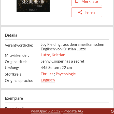
Merkliste
Teilen
Details
Joy Fielding ; aus dem amerikanischen
Verantwortliche
:
Englisch von Kristian Lutze
Lutze, Kristian
Mitwirkender
:
Jenny Cooper has a secret
Originaltitel
:
445 Seiten ; 22 cm
Umfang
:
Thriller
;
Psychologie
Stoffkreis
:
Englisch
Originalsprache
:
Exemplare
Exemplar
1
webOpac 5.2.122
Predata AG
-