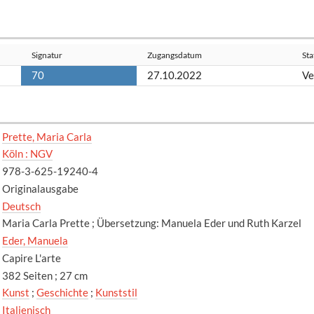
Signatur
Zugangsdatum
Sta
70
27.10.2022
Ve
Prette, Maria Carla
Köln : NGV
978-3-625-19240-4
Originalausgabe
Deutsch
Maria Carla Prette ; Übersetzung: Manuela Eder und Ruth Karzel
Eder, Manuela
Capire L'arte
382 Seiten ; 27 cm
Kunst
;
Geschichte
;
Kunststil
Italienisch