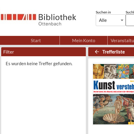
Suchen in
Suchb
Alle
Start
Mein Konto
Veranstalt
Filter
Trefferliste
Es wurden keine Treffer gefunden.