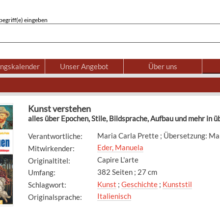
egriff(e) eingeben
ungskalender
Unser Angebot
Über uns
Kunst verstehen
alles über Epochen, Stile, Bildsprache, Aufbau und mehr in 
Maria Carla Prette ; Übersetzung: Ma
Verantwortliche
:
Eder, Manuela
Mitwirkender
:
Capire L'arte
Originaltitel
:
382 Seiten ; 27 cm
Umfang
:
Kunst
;
Geschichte
;
Kunststil
Schlagwort
:
Italienisch
Originalsprache
: