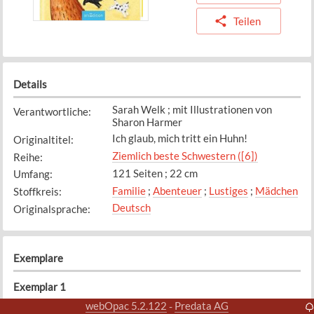
Teilen
Details
Sarah Welk ; mit Illustrationen von
Verantwortliche
:
Sharon Harmer
Ich glaub, mich tritt ein Huhn!
Originaltitel
:
Ziemlich beste Schwestern ([6])
Reihe
:
121 Seiten ; 22 cm
Umfang
:
Familie
;
Abenteuer
;
Lustiges
;
Mädchen
Stoffkreis
:
Deutsch
Originalsprache
:
Exemplare
Exemplar
1
Bibliothek
Standort
:
webOpac 5.2.122
Predata AG
-