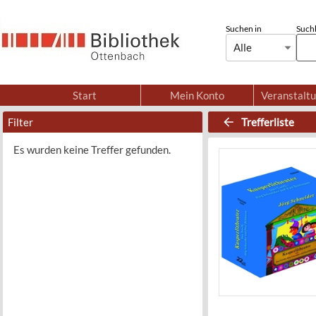
Suchen in
Suchb
Alle
Start
Mein Konto
Veranstalt
Filter
Trefferliste
Es wurden keine Treffer gefunden.