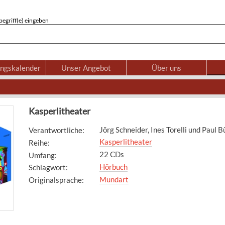
egriff(e) eingeben
ungskalender
Unser Angebot
Über uns
Kasperlitheater
Jörg Schneider, Ines Torelli und Paul 
Verantwortliche
:
Kasperlitheater
Reihe
:
22 CDs
Umfang
:
Hörbuch
Schlagwort
:
Mundart
Originalsprache
: