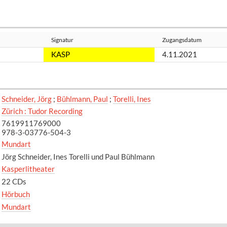
Signatur
Zugangsdatum
KASP
4.11.2021
Schneider, Jörg
;
Bühlmann, Paul
;
Torelli, Ines
Zürich : Tudor Recording
7619911769000
978-3-03776-504-3
Mundart
Jörg Schneider, Ines Torelli und Paul Bühlmann
Kasperlitheater
22 CDs
Hörbuch
Mundart