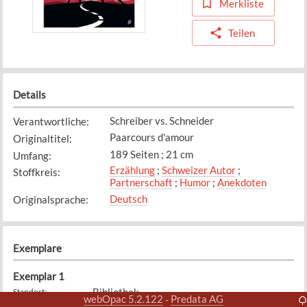
Merkliste
Teilen
Details
Schreiber vs. Schneider
Verantwortliche
:
Paarcours d'amour
Originaltitel
:
189 Seiten ; 21 cm
Umfang
:
Erzählung
;
Schweizer Autor
;
Stoffkreis
:
Partnerschaft
;
Humor
;
Anekdoten
Deutsch
Originalsprache
:
Exemplare
Exemplar
1
Bibliothek
Standort
:
webOpac 5.2.122
Predata AG
-
SCHR
Signatur
: