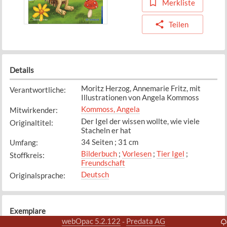
Merkliste
Teilen
Details
Moritz Herzog, Annemarie Fritz, mit
Verantwortliche
:
Illustrationen von Angela Kommoss
Kommoss, Angela
Mitwirkender
:
Der Igel der wissen wollte, wie viele
Originaltitel
:
Stacheln er hat
34 Seiten ; 31 cm
Umfang
:
Bilderbuch
;
Vorlesen
;
Tier Igel
;
Stoffkreis
:
Freundschaft
Deutsch
Originalsprache
:
Exemplare
webOpac 5.2.122
Predata AG
-