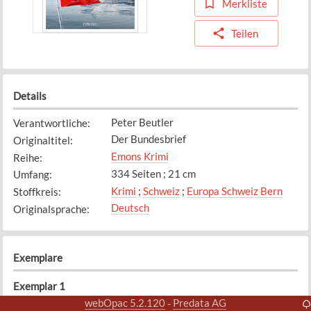
Merkliste
Teilen
Details
Peter Beutler
Verantwortliche
:
Der Bundesbrief
Originaltitel
:
Emons Krimi
Reihe
:
334 Seiten ; 21 cm
Umfang
:
Krimi
;
Schweiz
;
Europa Schweiz Bern
Stoffkreis
:
Deutsch
Originalsprache
:
Exemplare
Exemplar
1
Bibliothek
webOpac 5.2.120
Predata AG
-
Standort
: