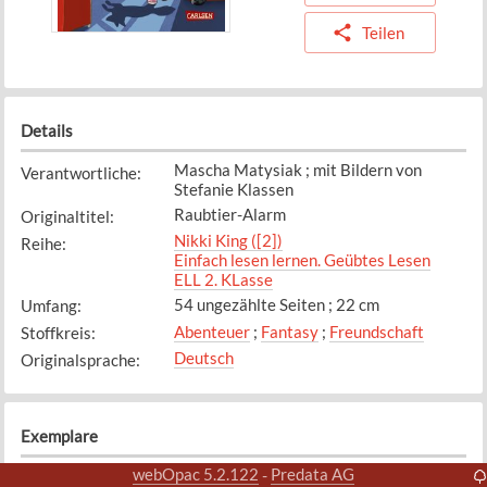
Teilen
Details
Mascha Matysiak ; mit Bildern von
Verantwortliche
:
Stefanie Klassen
Raubtier-Alarm
Originaltitel
:
Nikki King ([2])
Reihe
:
Einfach lesen lernen. Geübtes Lesen
ELL 2. KLasse
54 ungezählte Seiten ; 22 cm
Umfang
:
Abenteuer
;
Fantasy
;
Freundschaft
Stoffkreis
:
Deutsch
Originalsprache
:
Exemplare
webOpac 5.2.122
Predata AG
-
Exemplar
1