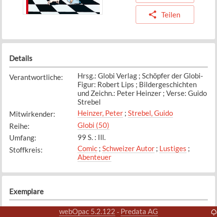
Teilen
Details
Hrsg.: Globi Verlag ; Schöpfer der Globi-
Verantwortliche
:
Figur: Robert Lips ; Bildergeschichten
und Zeichn.: Peter Heinzer ; Verse: Guido
Strebel
Heinzer, Peter
;
Strebel, Guido
Mitwirkender
:
Globi (50)
Reihe
:
99 S. : Ill.
Umfang
:
Comic
;
Schweizer Autor
;
Lustiges
;
Stoffkreis
:
Abenteuer
Exemplare
Exemplar
1
webOpac 5.2.122
Predata AG
-