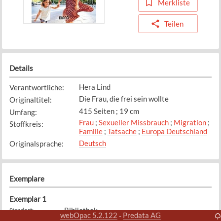
Merkliste
Teilen
Details
Hera Lind
Verantwortliche
:
Die Frau, die frei sein wollte
Originaltitel
:
415 Seiten ; 19 cm
Umfang
:
Frau
;
Sexueller Missbrauch
;
Migration
;
Stoffkreis
:
Familie
;
Tatsache
;
Europa Deutschland
Deutsch
Originalsprache
:
Exemplare
Exemplar
1
Bibliothek
Standort
:
webOpac 5.2.122
Predata AG
-
LIND
Signatur
: