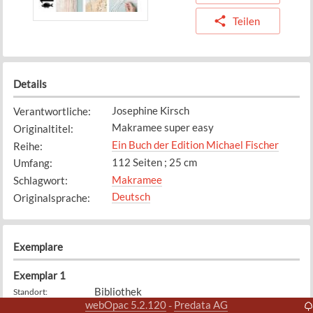
Teilen
Details
Josephine Kirsch
Verantwortliche
:
Makramee super easy
Originaltitel
:
Ein Buch der Edition Michael Fischer
Reihe
:
112 Seiten ; 25 cm
Umfang
:
Makramee
Schlagwort
:
Deutsch
Originalsprache
:
Exemplare
Exemplar
1
Bibliothek
Standort
:
webOpac 5.2.120
Predata AG
-
745.52
Signatur
: