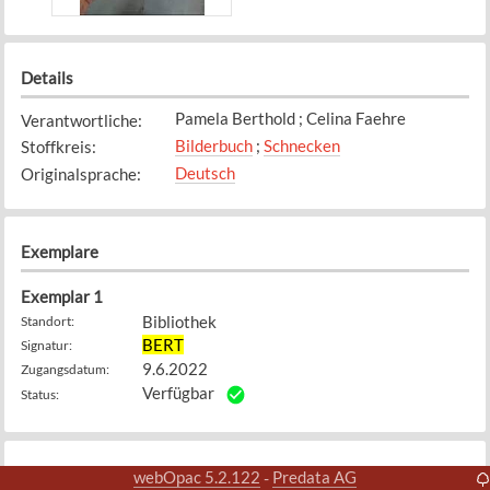
Details
Pamela Berthold ; Celina Faehre
Verantwortliche
:
Bilderbuch
;
Schnecken
Stoffkreis
:
Deutsch
Originalsprache
:
Exemplare
Exemplar
1
Bibliothek
Standort
:
BERT
Signatur
:
9.6.2022
Zugangsdatum
:
Verfügbar
Status
:
Weitere Details
webOpac 5.2.122
Predata AG
-