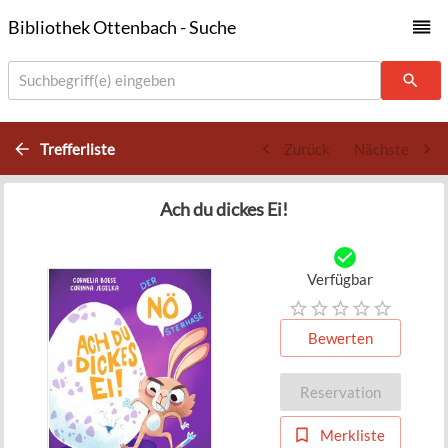
Bibliothek Ottenbach - Suche
Suchbegriff(e) eingeben
Trefferliste
Zurück
Nächste
Ach du dickes Ei!
Verfügbar
Bewerten
Reservation
Merkliste