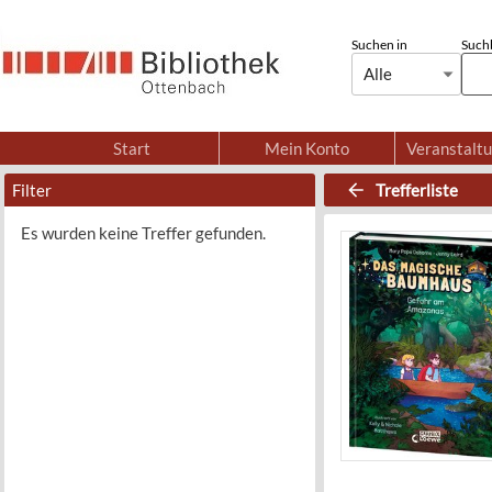
Suchen in
Suchb
Alle
Start
Mein Konto
Veranstalt
Filter
Trefferliste
Es wurden keine Treffer gefunden.