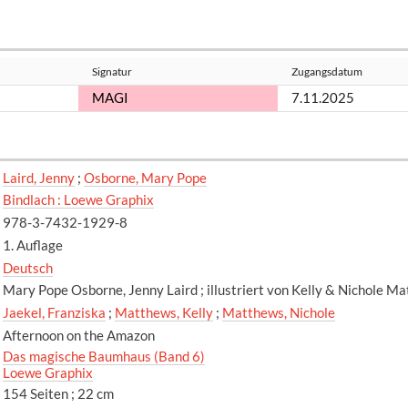
Signatur
Zugangsdatum
MAGI
7.11.2025
Laird, Jenny
;
Osborne, Mary Pope
Bindlach : Loewe Graphix
978-3-7432-1929-8
1. Auflage
Deutsch
Mary Pope Osborne, Jenny Laird ; illustriert von Kelly & Nichole M
Jaekel, Franziska
;
Matthews, Kelly
;
Matthews, Nichole
Afternoon on the Amazon
Das magische Baumhaus (Band 6)
Loewe Graphix
154 Seiten ; 22 cm