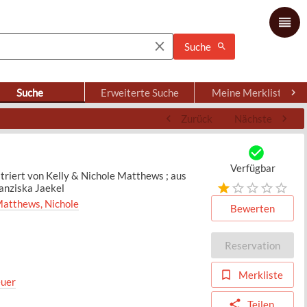
Suche
Suche
Erweiterte Suche
Meine Merkliste
Zurück
Nächste
Verfügbar
striert von Kelly & Nichole Matthews ; aus
anziska Jaekel
atthews, Nichole
Bewerten
Reservation
Merkliste
uer
Teilen