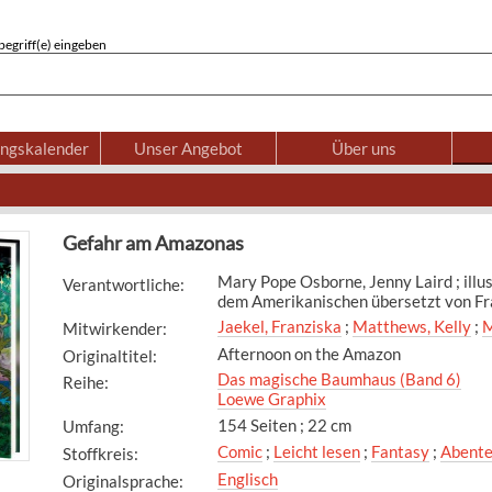
egriff(e) eingeben
ungskalender
Unser Angebot
Über uns
Gefahr am Amazonas
Mary Pope Osborne, Jenny Laird ; illu
Verantwortliche
:
dem Amerikanischen übersetzt von Fr
Jaekel, Franziska
;
Matthews, Kelly
;
M
Mitwirkender
:
Afternoon on the Amazon
Originaltitel
:
Das magische Baumhaus (Band 6)
Reihe
:
Loewe Graphix
154 Seiten ; 22 cm
Umfang
:
Comic
;
Leicht lesen
;
Fantasy
;
Abente
Stoffkreis
:
Englisch
Originalsprache
: