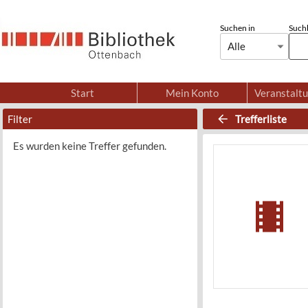
Suchen in
Suchb
Alle
Start
Mein Konto
Veranstalt
Filter
Trefferliste
Es wurden keine Treffer gefunden.