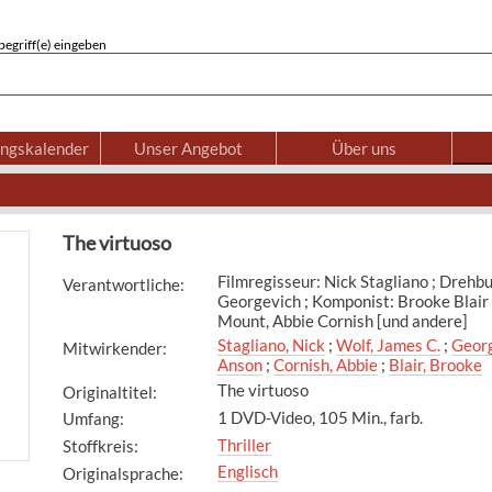
egriff(e) eingeben
ungskalender
Unser Angebot
Über uns
The virtuoso
Filmregisseur: Nick Stagliano ; Drehb
Verantwortliche
:
Georgevich ; Komponist: Brooke Blair
Mount, Abbie Cornish [und andere]
Stagliano, Nick
;
Wolf, James C.
;
Georg
Mitwirkender
:
Anson
;
Cornish, Abbie
;
Blair, Brooke
The virtuoso
Originaltitel
:
1 DVD-Video, 105 Min., farb.
Umfang
:
Thriller
Stoffkreis
:
Englisch
Originalsprache
: