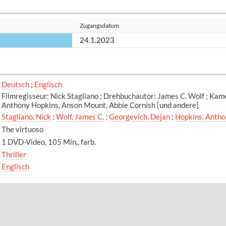
Zugangsdatum
24.1.2023
Deutsch
;
Englisch
Filmregisseur: Nick Stagliano ; Drehbuchautor: James C. Wolf ; Kam
Anthony Hopkins, Anson Mount, Abbie Cornish [und andere]
Stagliano, Nick
;
Wolf, James C.
;
Georgevich, Dejan
;
Hopkins, Anth
The virtuoso
1 DVD-Video, 105 Min., farb.
Thriller
Englisch