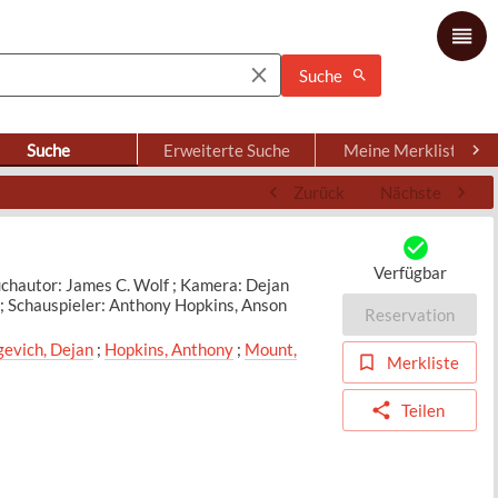
Suche
Suche
Erweiterte Suche
Meine Merkliste
Zurück
Nächste
Verfügbar
uchautor: James C. Wolf ; Kamera: Dejan
 ; Schauspieler: Anthony Hopkins, Anson
Reservation
evich, Dejan
;
Hopkins, Anthony
;
Mount,
Merkliste
Teilen