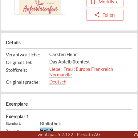
Merkliste
Teilen
Details
Carsten Henn
Verantwortliche
:
Das Apfelblütenfest
Originaltitel
:
Liebe
;
Frau
;
Europa Frankreich
Stoffkreis
:
Normandie
Deutsch
Originalsprache
:
Exemplare
Exemplar
1
Bibliothek
Standort
:
HENN
Signatur
:
webOpac 5.2.122
Predata AG
-
12.10.2022
Zugangsdatum
: