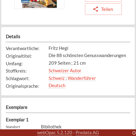
Teilen
Details
Fritz Hegi
Verantwortliche
:
Die 88 schönsten Genusswanderungen
Originaltitel
:
209 Seiten ; 21 cm
Umfang
:
Schweizer Autor
Stoffkreis
:
Schweiz
;
Wanderführer
Schlagwort
:
Deutsch
Originalsprache
:
Exemplare
Exemplar
1
Bibliothek
Standort
:
webOpac 5.2.120
Predata AG
-
914.94
Signatur
: