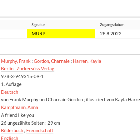
Signatur
Zugangsdatum
MURP
28.8.2022
Murphy, Frank
;
Gordon, Charnaie
;
Harren, Kayla
Berlin : Zuckersüss Verlag
978-3-949315-09-1
1. Auflage
Deutsch
von Frank Murphy und Charnaie Gordon ; illustriert von Kayla Har
Kampfmann, Anna
A friend like you
26 ungezählte Seiten ; 29 cm
Bilderbuch
;
Freundschaft
Englisch