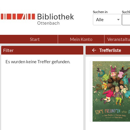
Suchen in
Suchb
Alle
Start
Mein Konto
Veranstalt
Filter
Trefferliste
Es wurden keine Treffer gefunden.