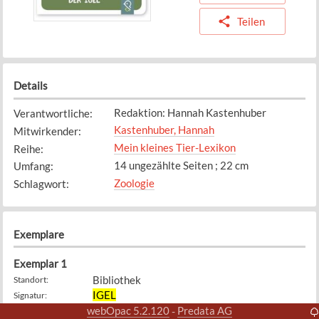
Teilen
Details
Redaktion: Hannah Kastenhuber
Verantwortliche
:
Kastenhuber, Hannah
Mitwirkender
:
Mein kleines Tier-Lexikon
Reihe
:
14 ungezählte Seiten ; 22 cm
Umfang
:
Zoologie
Schlagwort
:
Exemplare
Exemplar
1
Bibliothek
Standort
:
IGEL
Signatur
:
21.2.2023
webOpac 5.2.120
Predata AG
-
Zugangsdatum
: